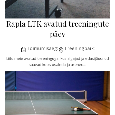
Rapla LTK avatud treeningute
päev
Toimumisaeg:
Treeningpaik:
Liitu meie avatud treeninguga, kus algajad ja edasijõudnud
saavad koos osaleda ja areneda.