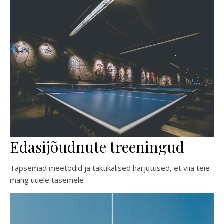
Edasijõudnute treeningud
Täpsemad meetodid ja taktikalised harjutused, et viia teie
mäng uuele tasemele